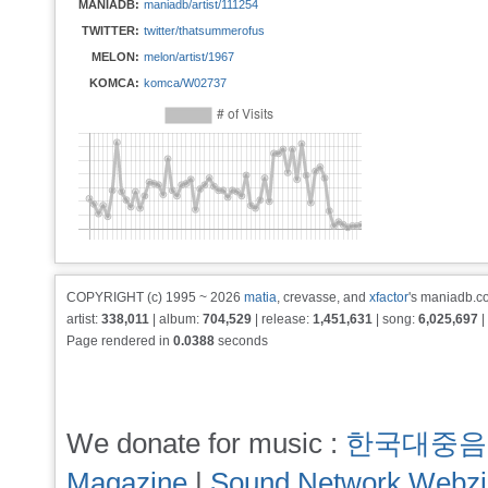
MANIADB:
maniadb/artist/111254
TWITTER:
twitter/thatsummerofus
MELON:
melon/artist/1967
KOMCA:
komca/W02737
COPYRIGHT (c) 1995 ~ 2026
matia
, crevasse, and
xfactor
's maniadb.co
artist:
338,011
| album:
704,529
| release:
1,451,631
| song:
6,025,697
|
Page rendered in
0.0388
seconds
We donate for music :
한국대중음
Magazine
|
Sound Network Webz