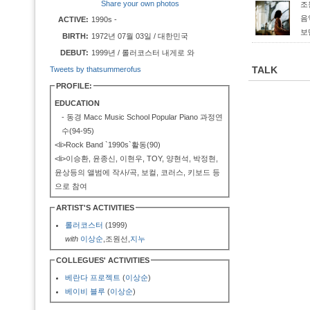
Share your own photos
조
음
ACTIVE:
1990s -
보
BIRTH:
1972년 07월 03일 / 대한민국
담
DEBUT:
1999년 / 롤러코스터 내게로 와
TALK
Tweets by thatsummerofus
PROFILE:
EDUCATION
- 동경 Macc Music School Popular Piano 과정연
수(94-95)
<li>Rock Band `1990s`활동(90)
<li>이승환, 윤종신, 이현우, TOY, 양현석, 박정현,
윤상등의 앨범에 작사/곡, 보컬, 코러스, 키보드 등
으로 참여
ARTIST'S ACTIVITIES
롤러코스터
(1999)
with
이상순
,조원선,
지누
COLLEGUES' ACTIVITIES
베란다 프로젝트
(
이상순
)
베이비 블루
(
이상순
)