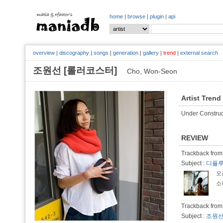
home
|
browse
|
plugin
|
api
overview
|
discography
|
songs
|
generation
|
gallery
|
trend
|
external search
조원선 [롤러코스터]
Cho, Won-Seon
Artist Trend
Under Construc
REVIEW
Trackback from 
Subject :
디플루
오
소리
Trackback from 
Subject :
조원선