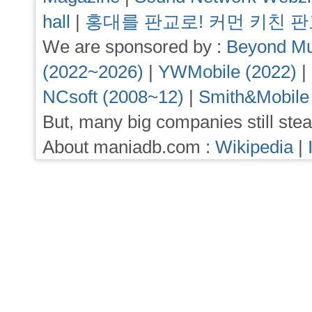
hall
|
홍대를 판교로! 커먼 키친 
We are sponsored by :
Beyond Mu
(2022~2026)
|
YWMobile (2022)
|
NCsoft (2008~12)
|
Smith&Mobile
But, many big companies still stea
About maniadb.com :
Wikipedia
|