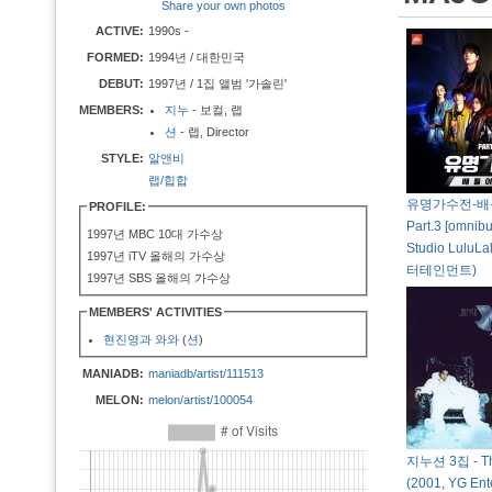
Share your own photos
ACTIVE:
1990s -
FORMED:
1994년 / 대한민국
DEBUT:
1997년 / 1집 앨범 '가솔린'
MEMBERS:
지누
- 보컬, 랩
션
- 랩, Director
STYLE:
알앤비
랩/힙합
유명가수전-
PROFILE:
Part.3 [omnibu
1997년 MBC 10대 가수상
Studio Lulu
1997년 iTV 올해의 가수상
터테인먼트)
1997년 SBS 올해의 가수상
MEMBERS' ACTIVITIES
현진영과 와와
(
션
)
MANIADB:
maniadb/artist/111513
MELON:
melon/artist/100054
지누션 3집 - Th
(2001, YG Ent