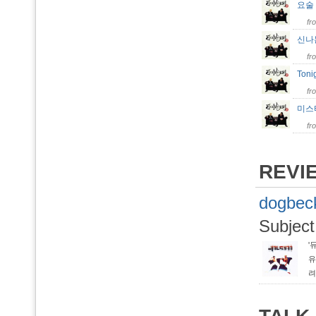
요술
fr
신나
fr
Ton
fr
미스
fr
REVI
dogbec
Subject
'
유
려
건
D