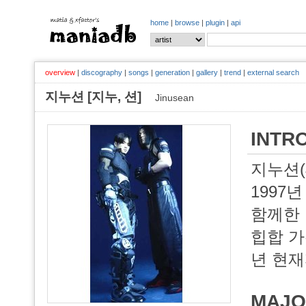
home
|
browse
|
plugin
|
api
overview
|
discography
|
songs
|
generation
|
gallery
|
trend
|
external search
지누션 [지누, 션]
Jinusean
INTR
지누션(
1997
함께한 
힙합 가
년 현재
MAJO