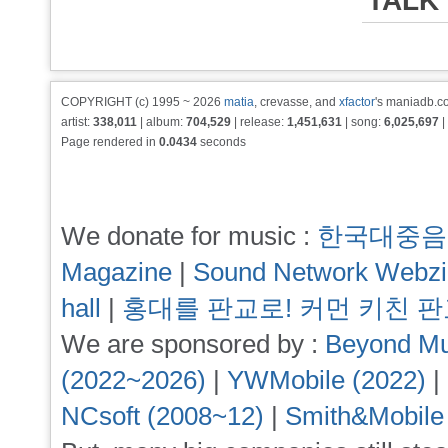
TALK
COPYRIGHT (c) 1995 ~ 2026
matia
, crevasse, and
xfactor
's maniadb.co
artist:
338,011
| album:
704,529
| release:
1,451,631
| song:
6,025,697
|
Page rendered in
0.0434
seconds
We donate for music :
한국대중음
Magazine
|
Sound Network Webz
hall
|
홍대를 판교로! 커먼 키친 
We are sponsored by :
Beyond Mu
(2022~2026)
|
YWMobile (2022)
|
NCsoft (2008~12)
|
Smith&Mobile