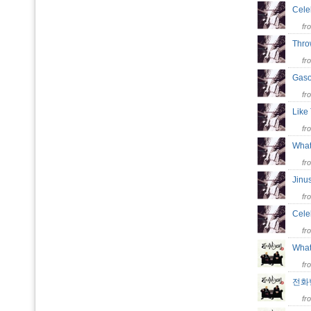
Cele
fr
Thr
fr
Gaso
fr
Like
fr
What
fr
Jinu
fr
Cele
fr
What
fr
전
fr