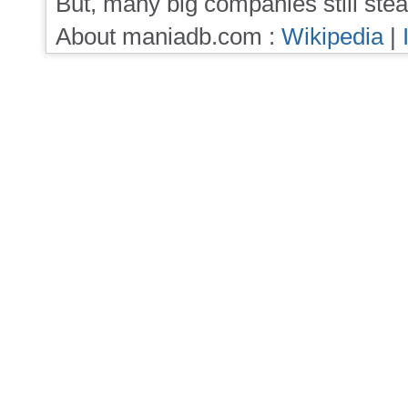
But, many big companies still stea
About maniadb.com :
Wikipedia
|