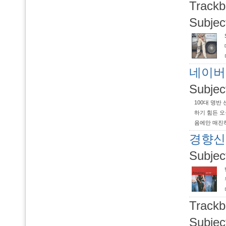
Trackb
Subjec
네이버 
Subjec
100대 명반 
하기 힘든 오
음에만 매진하
맞아주는 것도
경향신문
이앤트...
Subjec
Trackb
Subjec