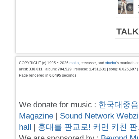
TALK
COPYRIGHT (c) 1995 ~ 2026
matia
, crevasse, and
xfactor
's maniadb.co
artist:
338,011
| album:
704,529
| release:
1,451,631
| song:
6,025,697
|
Page rendered in
0.0495
seconds
We donate for music :
한국대중음
Magazine
|
Sound Network Webz
hall
|
홍대를 판교로! 커먼 키친 
We are sponsored by :
Beyond Mu