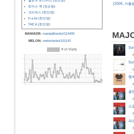
옐로우 몬스터즈
(
한진영
)
(2006, 서울
토마스 쿡
(
정순용
)
크리쳐스
(
한진영
)
H a lot
(
한진영
)
TAE:A
(
한진영
)
MAJ
MANIADB:
maniadb/artist/114400
MELON:
melon/artist/101143
Su
Su
행
골
소
파