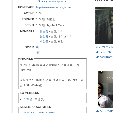
Share your own photos
HOMEPAGE:
http://www.myauntmary.com/
ACTIVE:
1990s -
FORMED:
1995년 / 대한민국
DEBUT:
1999년 / My Aunt Mary
MEMBERS:
정순용
- 보컬, 기타
한진영
- 보컬, 베이스 기타
박정준
- 보컬, 드럼
마이 앤트 메리 
STYLE:
락
Mary (2025,
인디
Mary/Mirrorb
PROFILE:
제 2회 한국대중음악상 올해의 모던락 앨범 - 3집
Just Pop
경향신문 & 인디웹진 가슴 선성 한국 100대 명반 - 3
집 Just Pop(47위)
EX-MEMBERS
이제윤
- 드럼 (1)
MEMBERS' ACTIVITIES
My Aunt Mary