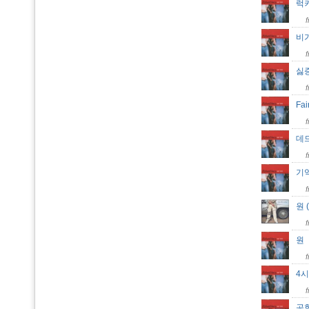
럭
비
싫
Fai
데
기
원 (
4시
공