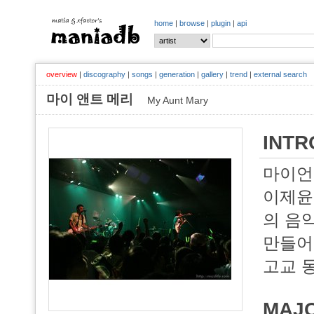
home
|
browse
|
plugin
|
api
overview
|
discography
|
songs
|
generation
|
gallery
|
trend
|
external search
마이 앤트 메리
My Aunt Mary
INTR
마이언트메
이제윤(2
의 음악
만들어
고교 
MAJ