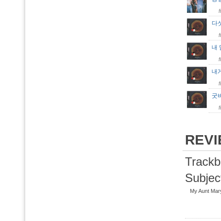
다
내 
내
굿
REV
Trackb
Subjec
My Aunt 